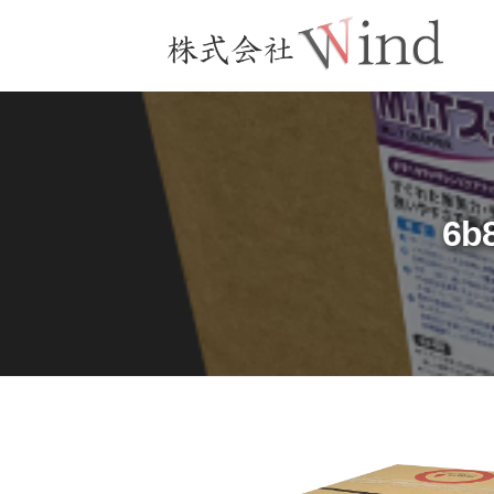
コ
式
ン
会
テ
株
社
夢
ン
W
を
式
ツ
i
実
会
へ
n
現
社
ス
d
へ
6b
W
キ
i
ッ
n
プ
d
6b857efb23820a