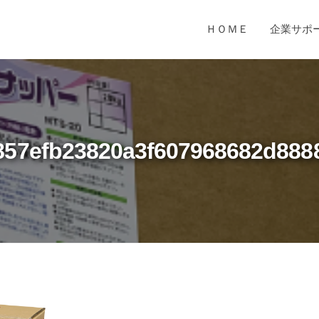
ＨＯＭＥ
企業サポ
857efb23820a3f607968682d888
3f607968682d8888db