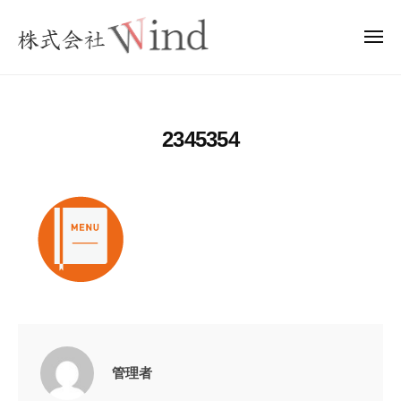
ー
コ
式
ン
会
メ
ニ
テ
社
ュ
株
夢
ー
W
ン
式
を
i
ツ
実
会
n
へ
2345354
現
社
d
ス
へ
W
キ
i
ッ
n
プ
d
管理者