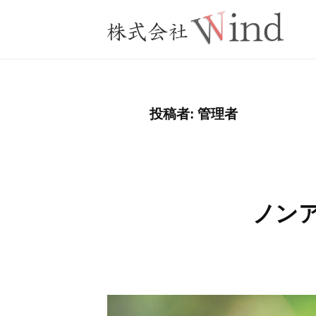
コ
式
ン
会
テ
株
社
夢
ン
W
を
式
ツ
i
実
会
投稿者:
管理者
へ
n
現
社
ス
d
へ
W
キ
i
ッ
n
プ
ノンア
d