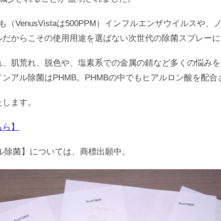
でも（VenusVistaは500PPM）インフルエンザウイルス
ルだからこその
使用用途を選ばない次世代の除菌スプレーに
れ、肌荒れ、脱色や、塩素系での金属の錆など多くの悩みを
ンアル除菌はPHMB。
PHMBの中でもヒアルロン酸を配合させた
たします。
ちら】
【ノンアル除菌】については、商標出願中。