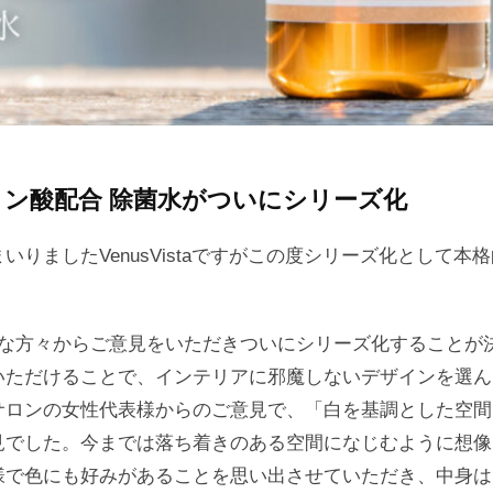
ヒアルロン酸配合 除菌水がついにシリーズ化
いりましたVenusVistaですがこの度シリーズ化として
々な方々からご意見をいただきついにシリーズ化することが
いただけることで、インテリアに邪魔しないデザインを選ん
サロンの女性代表様からのご意見で、
「白を基調とした空間
見でした
。今までは落ち着きのある空間になじむように想像
様で色にも好みがあることを思い出させていただき、中身は