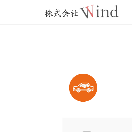
コ
式
ン
会
テ
株
社
夢
ン
W
を
式
ツ
i
実
会
へ
n
現
社
ス
d
へ
W
キ
i
ッ
n
プ
d