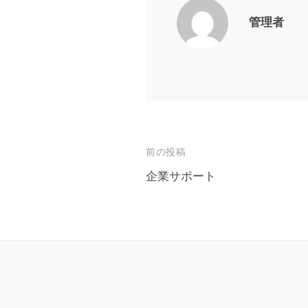
管理者
投
前の投稿
稿
企業サポート
ナ
ビ
ゲ
ー
シ